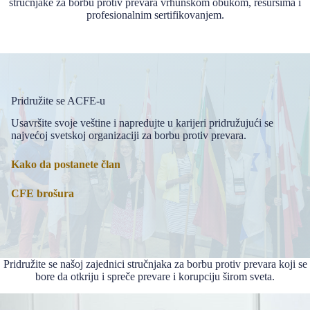
stručnjake za borbu protiv prevara vrhunskom obukom, resursima i
profesionalnim sertifikovanjem.
Pridružite se ACFE-u
Usavršite svoje veštine i napredujte u karijeri pridružujući se
najvećoj svetskoj organizaciji za borbu protiv prevara.
Kako da postanete član
CFE brošura
Pridružite se našoj zajednici stručnjaka za borbu protiv prevara koji se
bore da otkriju i spreče prevare i korupciju širom sveta.