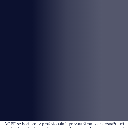
ACFE se bori protiv profesionalnih prevara širom sveta osnažujući