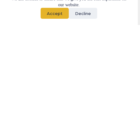
Zanimanje:
our website.
Predsednik – ACFE Serbia
Industrija:
Accept
Decline
Finansijski kriminal, forenzika, anti-prevara usklađenost
Lokacija:
Srbija
„Sticanje CFE sertifikata znači
napraviti lični korak ka
pridruživanju svetskoj
organizaciji. CFE akreditacija
predstavlja zlatni pečat
profesionalizma, obrazovanja i
integriteta.“
– Miroslava Gaćeša, CFE