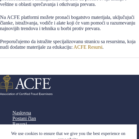
veštine u oblasti sprečavanja i otkrivanja prevara.
Na ACFE platformi možete pronaći bogatstvo materijala, uključujući
članke, istraživanja, vodiče i alate koji će vam pomoći u razumevanju
najnovijih trendova i tehnika u borbi protiv prevara.
Preporučujemo da istražite specijalizovanu stranicu sa resursima, koja
nudi dodatne materijale za edukaciju:
ACFE Resursi
.
Naslovna
Postani član
Resursi
Dokumenta
We use cookies to ensure that we give you the best experience on
Saradnja