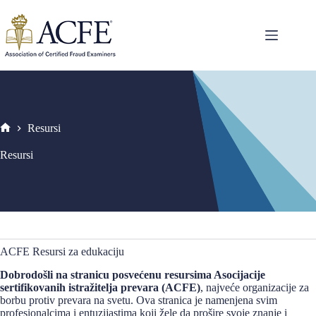
Skip
to
content
Resursi
Naslovna
Resursi
ACFE Resursi za edukaciju
Dobrodošli na stranicu posvećenu resursima Asocijacije
sertifikovanih istražitelja prevara (ACFE)
, najveće organizacije za
borbu protiv prevara na svetu. Ova stranica je namenjena svim
profesionalcima i entuzijastima koji žele da prošire svoje znanje i