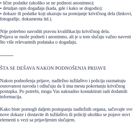
• lične podatke (ukoliko se ne podnosi anonimno);
• detaljan opis događaja (kada, gde i kako se dogodio);
• dokaze ili podatke koji ukazuju na postojanje krivičnog dela (linkovi,
fotografije, dokumenta itd.).
Nije potrebno navoditi pravnu kvalifikaciju krivičnog dela.
Prijava se može podneti i anonimno, ali je u tom slučaju važno navesti
što više relevantnih podataka o događaju.
⸻
ŠTA SE DEŠAVA NAKON PODNOŠENJA PRIJAVE
Nakon podnošenja prijave, nadležno tužilaštvo i policija razmatraju
osnovanost navoda i odlučuju da li ima mesta pokretanju krivičnog
postupka. Po potrebi, mogu Vas naknadno kontaktirati radi dodatnih
informacija.
Kako biste pomogli daljem postupanju nadležnih organa, sačuvajte sve
nove dokaze i dostavite ih tužilaštvu ili policiji ukoliko se pojave novi
elementi u vezi sa prijavljenim slučajem.