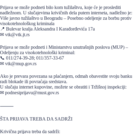
Prijava se može podneti bilo kom tužilaštvu, koje će je proslediti
nadležnom. U slučajevima krivičnih dela putem interneta, nadležno je:
Više javno tužilaštvo u Beogradu – Posebno odeljenje za borbu protiv
visokotehnološkog kriminala
📍 Bulevar kralja Aleksandra I Karađorđevića 17a
✉ vtk@vtk.jt.rs
Prijava se može podneti i Ministarstvu unutrašnjih poslova (MUP) –
Odeljenju za visokotehnološki kriminal:
📞 011/274-39-28; 011/357-33-67
✉ vtk@mup.gov.rs
Ako je prevara povezana sa plaćanjem, odmah obavestite svoju banku
radi blokade ili povraćaja sredstava.
U slučaju internet kupovine, možete se obratiti i Tržišnoj inspekciji:
✉ podnesiprijavu@must.gov.rs
⸻
ŠTA PRIJAVA TREBA DA SADRŽI
Krivična prijava treba da sadrži: