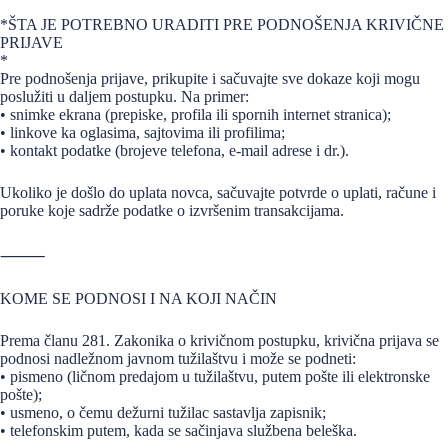
*ŠTA JE POTREBNO URADITI PRE PODNOŠENJA KRIVIČNE
PRIJAVE
*
Pre podnošenja prijave, prikupite i sačuvajte sve dokaze koji mogu
poslužiti u daljem postupku. Na primer:
• snimke ekrana (prepiske, profila ili spornih internet stranica);
• linkove ka oglasima, sajtovima ili profilima;
• kontakt podatke (brojeve telefona, e-mail adrese i dr.).
Ukoliko je došlo do uplata novca, sačuvajte potvrde o uplati, račune i
poruke koje sadrže podatke o izvršenim transakcijama.
⸻
KOME SE PODNOSI I NA KOJI NAČIN
Prema članu 281. Zakonika o krivičnom postupku, krivična prijava se
podnosi nadležnom javnom tužilaštvu i može se podneti:
• pismeno (ličnom predajom u tužilaštvu, putem pošte ili elektronske
pošte);
• usmeno, o čemu dežurni tužilac sastavlja zapisnik;
• telefonskim putem, kada se sačinjava službena beleška.