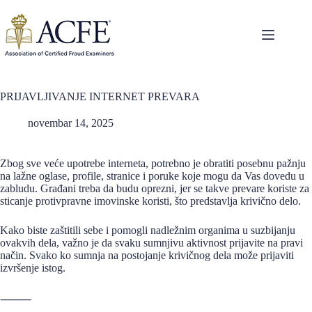
Skip
to
content
PRIJAVLJIVANJE INTERNET PREVARA
novembar 14, 2025
Zbog sve veće upotrebe interneta, potrebno je obratiti posebnu pažnju
na lažne oglase, profile, stranice i poruke koje mogu da Vas dovedu u
zabludu. Građani treba da budu oprezni, jer se takve prevare koriste za
sticanje protivpravne imovinske koristi, što predstavlja krivično delo.
Kako biste zaštitili sebe i pomogli nadležnim organima u suzbijanju
ovakvih dela, važno je da svaku sumnjivu aktivnost prijavite na pravi
način. Svako ko sumnja na postojanje krivičnog dela može prijaviti
izvršenje istog.
⸻